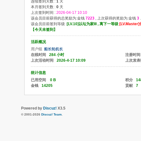
连续签到天数 :
1
天
本月签到天数 :
0
天
上次签到时间 :
2026-04-17 10:10
该会员目前获得的总奖励为:金钱
7223
, 上次获得的奖励为:金钱
3
.
该会员目前签到等级 :
[LV.10]以坛为家III , 离下一等级
[LV.Maste
【
今天未签到
】
活跃概况
用户组
船长轮机长
在线时间
284 小时
注册时间
上次活动时间
2026-4-17 10:09
上次发表
统计信息
已用空间
0 B
积分
14
金钱
14205
贡献
7
Powered by
Discuz!
X3.5
© 2001-2026
Discuz! Team
.