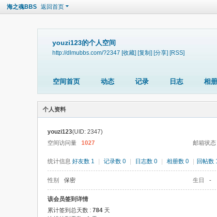
海之魂BBS
返回首页
youzi123的个人空间
http://dlmubbs.com/?2347
[收藏]
[复制]
[分享]
[RSS]
空间首页
动态
记录
日志
相
个人资料
youzi123
(UID: 2347)
空间访问量
1027
邮箱状态
统计信息
好友数 1
|
记录数 0
|
日志数 0
|
相册数 0
|
回帖数 1
性别
保密
生日
-
该会员签到详情
累计签到总天数 :
784
天