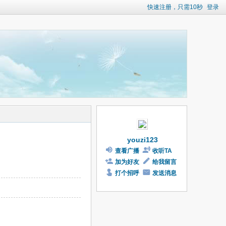
快速注册，只需10秒
登录
youzi123
查看广播
收听TA
加为好友
给我留言
打个招呼
发送消息