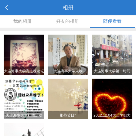
相册
我的相册
好友的相册
随便看看
大连海事大学海之魂论坛
大连海事大学人物
大连海事大学第一时间
明信片
大连海事大学社团活动
那些节日^
2012.12.04大三学姐大
喊道：别灭！借学姐用
用！